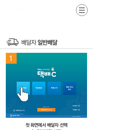
​배달자
일반배달
1
첫 화면에서 배달자 선택